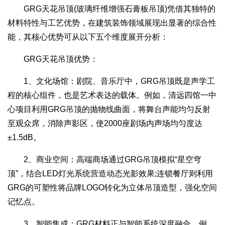
GRG天花吊顶(玻璃纤维增强石膏板吊顶)凭借其独特的
材料特性与工艺优势，在建筑装饰领域展现出显著的综合性
能，其核心优势可从以下五个维度展开分析：
GRG天花吊顶优势：
1、文化场馆：剧院、音乐厅中，GRG吊顶既是声学工
程的核心组件，也是艺术表达的载体。例如，清远四馆一中
心项目利用GRG吊顶的抛物线曲面，将舞台声能均匀反射
至观众席，消除声影区，使2000座剧场内声场均匀度达
±1.5dB。
2、商业空间：高端商场通过GRG吊顶模拟“星空穹
顶”，结合LED灯光系统营造动态光影效果;连锁餐厅则利用
GRG的可塑性将品牌LOGO转化为立体吊顶造型，强化空间
记忆点。
3、智能集成：GRG材料正与智能系统深度融合。例