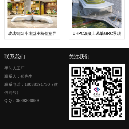
玻璃钢烟斗造型座椅创意异
UHPC混凝土幕墙GRC景观
形户外花盆组合
造型构件
联系我们
关注我们
手艺人工厂
联系人：郑先生
联系电话：18038191730（微
信同号）
Q Q：3589306859