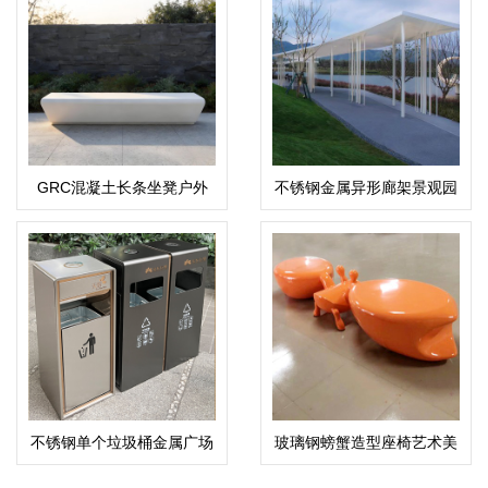
GRC混凝土长条坐凳户外
不锈钢金属异形廊架景观园
UHPC清水混凝土座椅
林广场凉亭
不锈钢单个垃圾桶金属广场
玻璃钢螃蟹造型座椅艺术美
街区果皮箱
陈创意坐凳