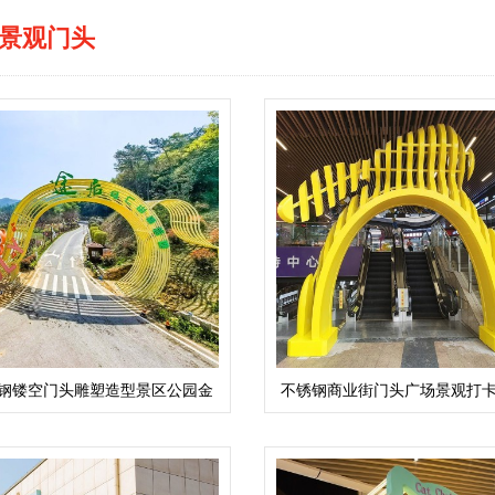
景观门头
钢镂空门头雕塑造型景区公园金
不锈钢商业街门头广场景观打
属艺术摆件
大门雕塑