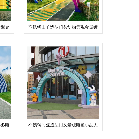
景观异
不锈钢山羊造型门头动物景观金属镀
锌板大门
异形雕
不锈钢商业造型门头景观雕塑小品大
门摆件