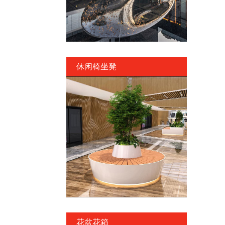
休闲椅坐凳
花盆花箱