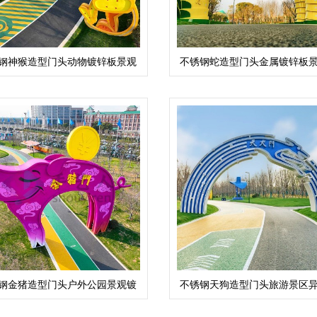
钢神猴造型门头动物镀锌板景观
不锈钢蛇造型门头金属镀锌板
雕塑摆件
形大门
钢金猪造型门头户外公园景观镀
不锈钢天狗造型门头旅游景区
锌板金属大门
塑定制