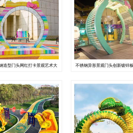
钢造型门头网红打卡景观艺术大
不锈钢异形景观门头创新镀锌
门摆件
打卡大门