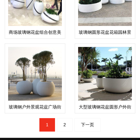
商场玻璃钢花盆组合创意美
玻璃钢圆形花盆花箱园林景
陈艺术花钵
观街区花钵
玻璃钢户外景观花盆广场街
大型玻璃钢花盆圆形户外街
区圆形花钵
区市政景观花钵
文
1
2
下一页
章
分
页