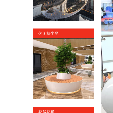
休闲椅坐凳
花盆花箱