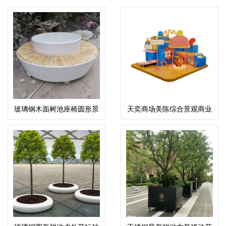
玻璃钢木面树池座椅圆形景
天奕商场美陈综合景观商业
观花坛坐凳
街美陈