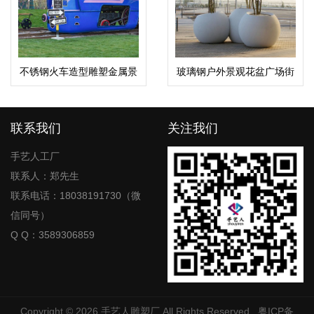
不锈钢火车造型雕塑金属景
玻璃钢户外景观花盆广场街
观公园大型观光摆件
区圆形花钵
联系我们
关注我们
手艺人工厂
联系人：郑先生
联系电话：18038191730（微
信同号）
Q Q：3589306859
Copyright © 2026
手艺人雕塑厂
All Rights Reserved
粤ICP备