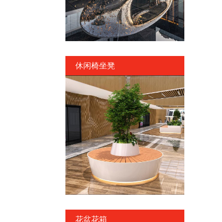
休闲椅坐凳
花盆花箱