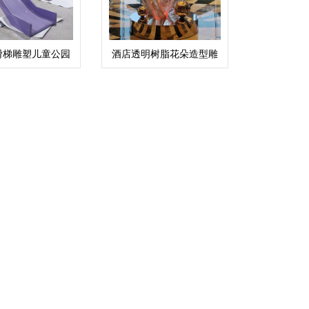
滑梯雕塑儿童公园
酒店透明树脂花朵造型雕
景观艺术摆件
塑摆件