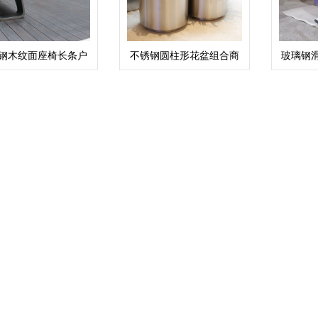
钢木纹面座椅长条户
不锈钢圆柱形花盆组合商
玻璃钢
外景观坐凳
场酒店花钵
广场