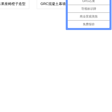
GRG石膏
水果座椅橙子造型
GRC混凝土幕墙UHPC造
形艺术坐凳
型构件
导视标识牌
商业景观美陈
免费报价