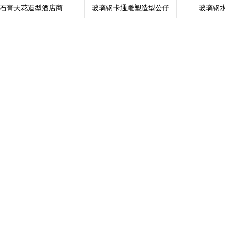
G石膏天花造型酒店商
玻璃钢卡通雕塑造型公仔
玻璃钢
场吧台装饰
IP美陈摆件
异