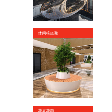
休闲椅坐凳
花盆花箱