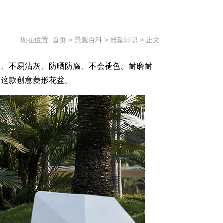
现在位置:
首页
>
景观百科
>
雕塑知识
>
正文
保、不易沾灰、防晒防腐、不会褪色、耐磨耐
下这款创意菱形花盆。