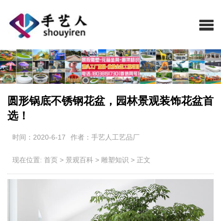
圆形锅底不锈钢花盆，园林景观装饰花盆首
选！
时间：2020-6-17
作者：手艺人工艺品厂
现在位置:
首页
>
景观百科
>
雕塑知识
>
正文