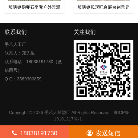
玻璃钢鹅卵石坐凳户外景观
玻璃钢弧形吧台展台创意异
休闲座椅
形服务台
联系我们
关注我们
手艺人工厂
联系人：郑先生
联系电话：18038191730（微
信同号）
Q Q：3589306859
Copyright © 2026
手艺人雕塑厂
All Rights Reserved
粤ICP备
19101217号-1
18038191730
发送短信