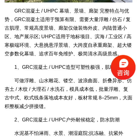
GRC混凝土 / UHPC 幕墙、景墙、廊架 完整特点与优
势，GRC混凝土适用于预算有限、需要大量浮雕 / 仿石 / 复
古肌理、常规高度景墙、廊架仅做装饰外皮、内陆普通小
区、地产展示区; UHPC适用于地标项目、滨海 / 工业区 / 高
寒极端环境、大悬挑悬浮景墙、大跨度自承重廊架、超大镂
空参数化幕墙、追求百年免维护、极简清水高级质感。
1、GRC混凝土 / UHPC造型可塑性极强，肌理全覆盖
可做浮雕、山水雕花、镂空、波浪曲面、折叠异形、仿
夯土 / 木纹 / 大理石 / 水洗石，模具成本低，批量浮雕、复
古中式、欧式线条落地成本友好，板材常规 8–25mm，大面
积整板减少拼接缝。
2、GRC混凝土 / UHPC户外耐候稳定，防水防潮
水泥基不怕淋雨、水景、潮湿庭院;抗冻融、抗紫外